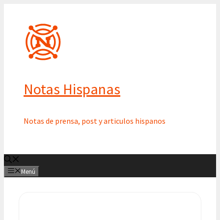
Saltar
al
contenido
Notas Hispanas
Notas de prensa, post y articulos hispanos
Menú