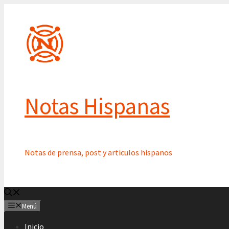
Saltar
al
contenido
Notas Hispanas
Notas de prensa, post y articulos hispanos
Menú
Inicio