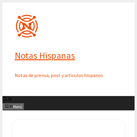
Saltar
al
contenido
Notas Hispanas
Notas de prensa, post y articulos hispanos
Menú