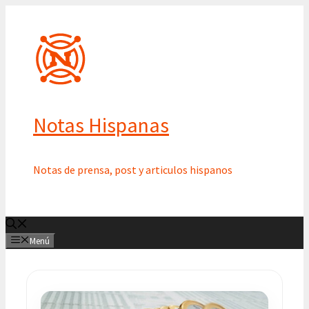
Saltar
al
contenido
Notas Hispanas
Notas de prensa, post y articulos hispanos
Menú