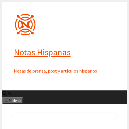
Saltar
al
contenido
Notas Hispanas
Notas de prensa, post y articulos hispanos
Menú