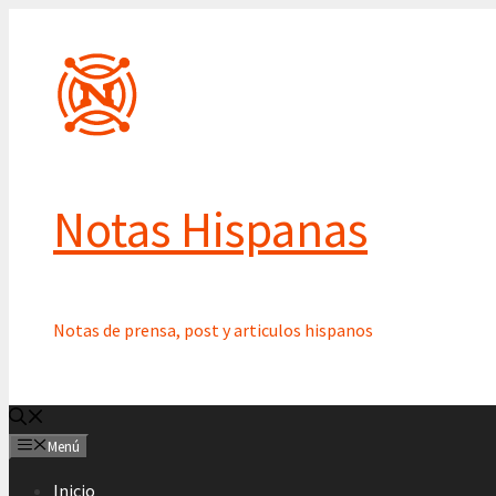
Saltar
al
contenido
Notas Hispanas
Notas de prensa, post y articulos hispanos
Menú
Inicio