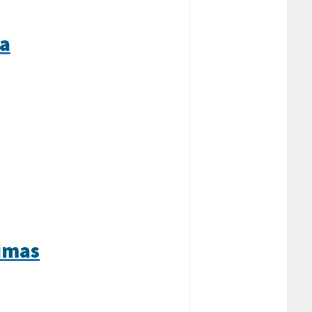
da
nimas