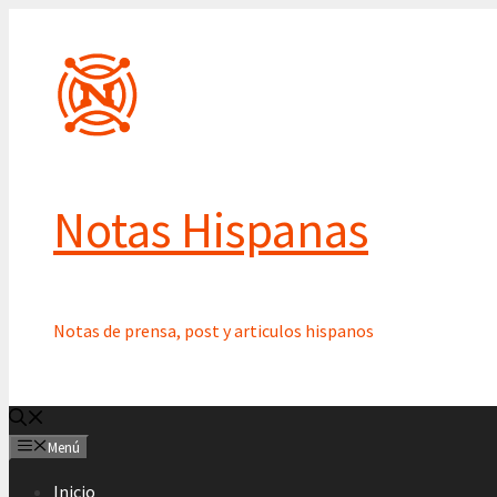
Saltar
al
contenido
Notas Hispanas
Notas de prensa, post y articulos hispanos
Menú
Inicio