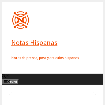
Saltar
al
contenido
Notas Hispanas
Notas de prensa, post y articulos hispanos
Menú