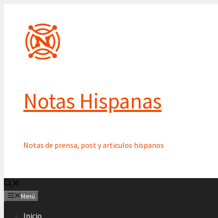
Saltar
al
contenido
Notas Hispanas
Notas de prensa, post y articulos hispanos
Menú
Inicio