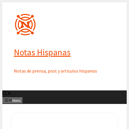
Saltar
al
contenido
Notas Hispanas
Notas de prensa, post y articulos hispanos
Menú