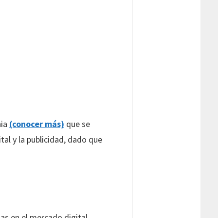
nia
(conocer más)
que se
al y la publicidad, dado que
as en el mercado digital.