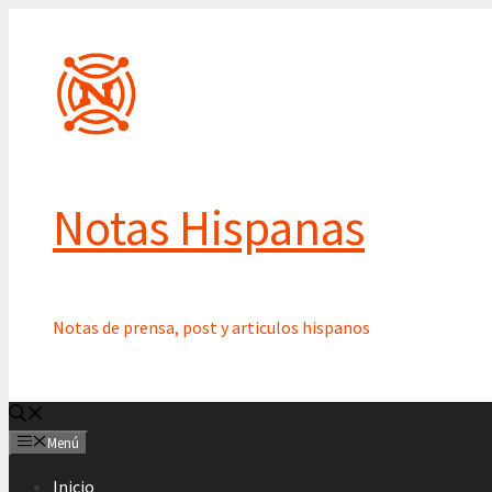
Saltar
al
contenido
Notas Hispanas
Notas de prensa, post y articulos hispanos
Menú
Inicio