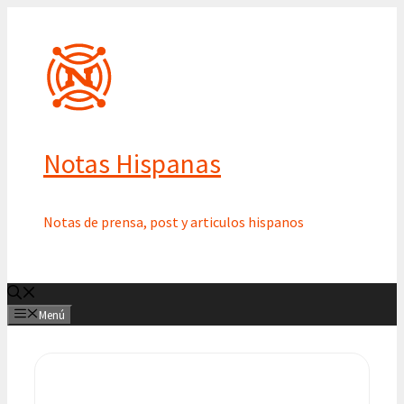
Saltar
al
contenido
Notas Hispanas
Notas de prensa, post y articulos hispanos
Menú