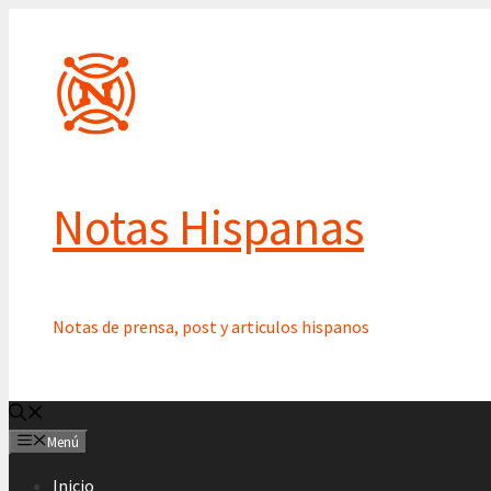
Saltar
al
contenido
Notas Hispanas
Notas de prensa, post y articulos hispanos
Menú
Inicio