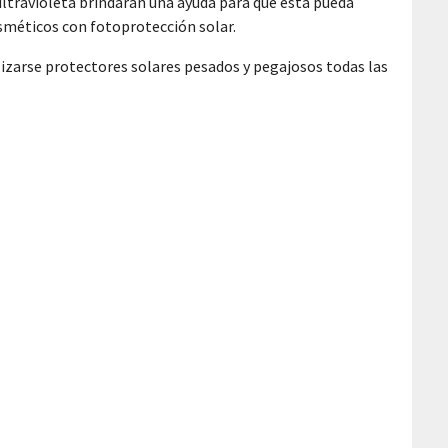
s ultravioleta brindarán una ayuda para que esta pueda
osméticos con fotoprotección solar.
ilizarse protectores solares pesados y pegajosos todas las