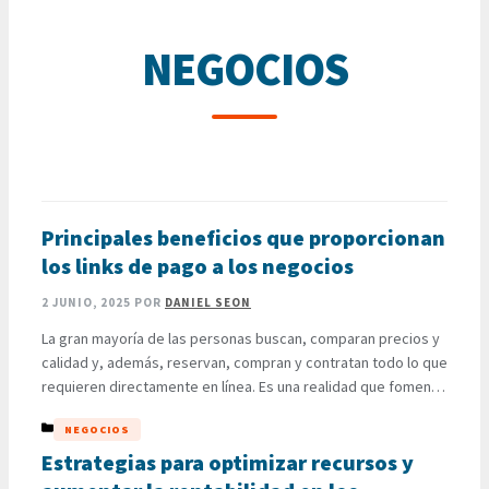
NEGOCIOS
Principales beneficios que proporcionan
los links de pago a los negocios
2 JUNIO, 2025
POR
DANIEL SEON
La gran mayoría de las personas buscan, comparan precios y
calidad y, además, reservan, compran y contratan todo lo que
requieren directamente en línea. Es una realidad que fomentó
la creación de nuevos métodos de pago, mecanismos más
CATEGORÍAS
NEGOCIOS
dinámicos para concretar ventas, tanto en el mercado
electrónico como en tiendas físicas, como con los links …
Estrategias para optimizar recursos y
LEER MÁS