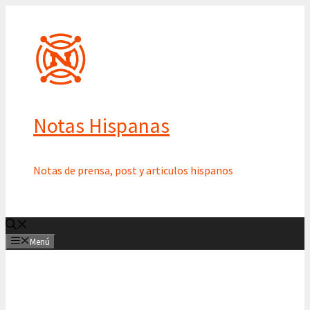
Saltar
al
contenido
Notas Hispanas
Notas de prensa, post y articulos hispanos
Menú