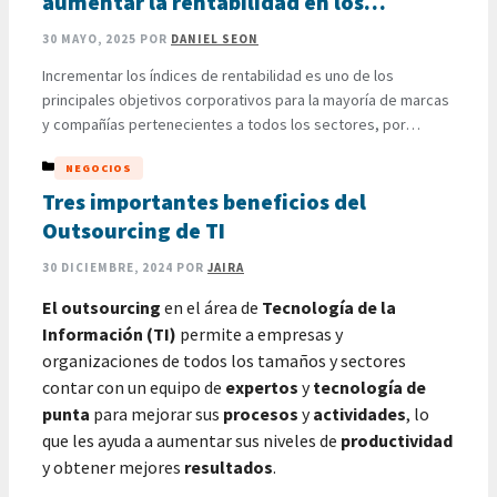
aumentar la rentabilidad en los
negocios
30 MAYO, 2025
POR
DANIEL SEON
Incrementar los índices de rentabilidad es uno de los
principales objetivos corporativos para la mayoría de marcas
y compañías pertenecientes a todos los sectores, por
brindar la posibilidad de percibir mayores ingresos, así como
CATEGORÍAS
NEGOCIOS
también de garantizar un desarrollo sostenible y sustentable
con el fin de optimizar progresivamente su funcionamiento.
Tres importantes beneficios del
Aunque las ventas de servicios …
LEER MÁS
Outsourcing de TI
30 DICIEMBRE, 2024
POR
JAIRA
El outsourcing
en el área de
Tecnología de la
Información (TI)
permite a empresas y
organizaciones de todos los tamaños y sectores
contar con un equipo de
expertos
y
tecnología de
punta
para mejorar sus
procesos
y
actividades
, lo
que les ayuda a aumentar sus niveles de
productividad
y obtener mejores
resultados
.