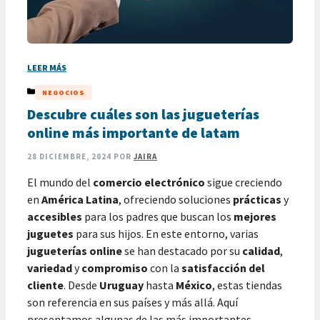
LEER MÁS
CATEGORÍAS
NEGOCIOS
Descubre cuáles son las jugueterías
online más importante de latam
28 DICIEMBRE, 2024
POR
JAIRA
El mundo del
comercio electrónico
sigue creciendo
en
América Latina
, ofreciendo soluciones
prácticas
y
accesibles
para los padres que buscan los
mejores
juguetes
para sus hijos. En este entorno, varias
jugueterías online
se han destacado por su
calidad
,
variedad
y
compromiso
con la
satisfacción del
cliente
. Desde
Uruguay
hasta
México
, estas tiendas
son referencia en sus países y más allá. Aquí
presentamos algunas de las más importantes.