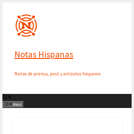
Saltar
al
contenido
Notas Hispanas
Notas de prensa, post y articulos hispanos
Menú