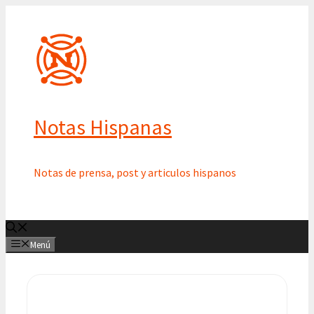
Saltar
al
contenido
Notas Hispanas
Notas de prensa, post y articulos hispanos
Menú