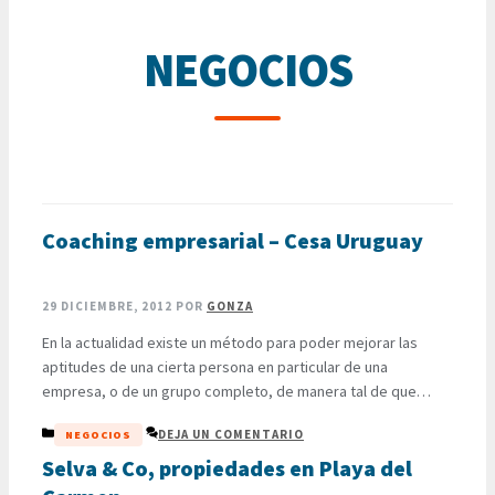
NEGOCIOS
Coaching empresarial – Cesa Uruguay
29 DICIEMBRE, 2012
POR
GONZA
En la actualidad existe un método para poder mejorar las
aptitudes de una cierta persona en particular de una
empresa, o de un grupo completo, de manera tal de que
pueda o puedan vencer sus autolimitaciones y alcanzar los
CATEGORÍAS
DEJA UN COMENTARIO
NEGOCIOS
objetivos y metas trazadas. Se trata del coaching
empresarial, el cual ya hace un tiempo se …
Selva & Co, propiedades en Playa del
LEER MÁS