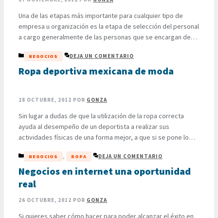
Una de las etapas más importante para cualquier tipo de
empresa u organización es la etapa de selección del personal
a cargo generalmente de las personas que se encargan de
gestionar los recursos humanos. Sea cual sea el ámbito al que
CATEGORÍAS
DEJA UN COMENTARIO
NEGOCIOS
se dedique la empresa, ésta etapa resulta ser de viral
importancia, ya que contar …
Ropa deportiva mexicana de moda
LEER MÁS
28 OCTUBRE, 2012
POR
GONZA
Sin lugar a dudas de que la utilización de la ropa correcta
ayuda al desempeño de un deportista a realizar sus
actividades físicas de una forma mejor, a que si se pone lo
primero que encuentra en el armario. Nadie dice que si sales a
CATEGORÍAS
,
DEJA UN COMENTARIO
NEGOCIOS
ROPA
correr una vez cada dos millones de años que te …
LEER MÁS
Negocios en internet una oportunidad
real
26 OCTUBRE, 2012
POR
GONZA
Si quieres saber cómo hacer para poder alcanzar el éxito en