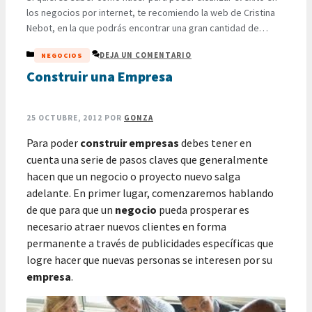
los negocios por internet, te recomiendo la web de Cristina
Nebot, en la que podrás encontrar una gran cantidad de
artículos vinculados con las mejores estrategias de
CATEGORÍAS
DEJA UN COMENTARIO
NEGOCIOS
marketing, para hacer que cualquier tipo de negocio o
empresa pueda prosperar expandiendo sus horizontes
Construir una Empresa
llegándole cada …
LEER MÁS
25 OCTUBRE, 2012
POR
GONZA
Para poder
construir empresas
debes tener en
cuenta una serie de pasos claves que generalmente
hacen que un negocio o proyecto nuevo salga
adelante. En primer lugar, comenzaremos hablando
de que para que un
negocio
pueda prosperar es
necesario atraer nuevos clientes en forma
permanente a través de publicidades específicas que
logre hacer que nuevas personas se interesen por su
empresa
.