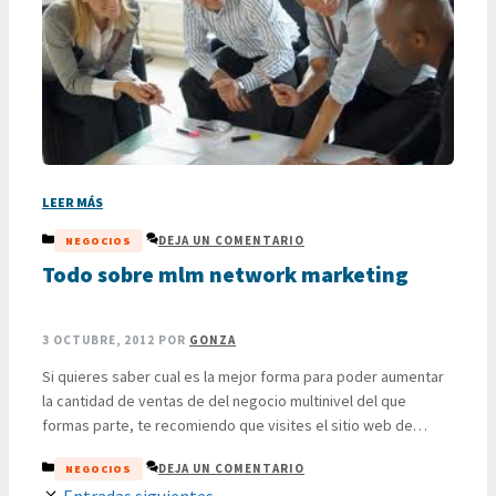
LEER MÁS
CATEGORÍAS
DEJA UN COMENTARIO
NEGOCIOS
Todo sobre mlm network marketing
3 OCTUBRE, 2012
POR
GONZA
Si quieres saber cual es la mejor forma para poder aumentar
la cantidad de ventas de del negocio multinivel del que
formas parte, te recomiendo que visites el sitio web de
Ramón Cano, en donde encontrarás una gran variedad de
CATEGORÍAS
DEJA UN COMENTARIO
NEGOCIOS
artículos relacionados con el mlm network marketing. Sin
Entradas siguientes