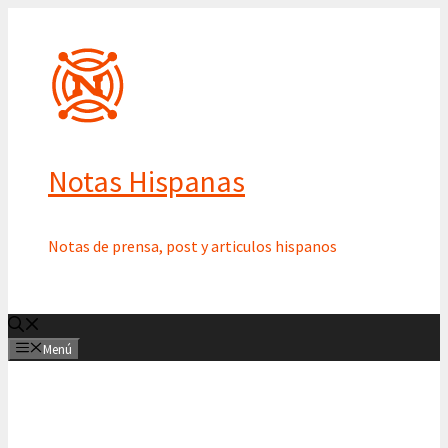
Saltar
al
contenido
Notas Hispanas
Notas de prensa, post y articulos hispanos
Menú