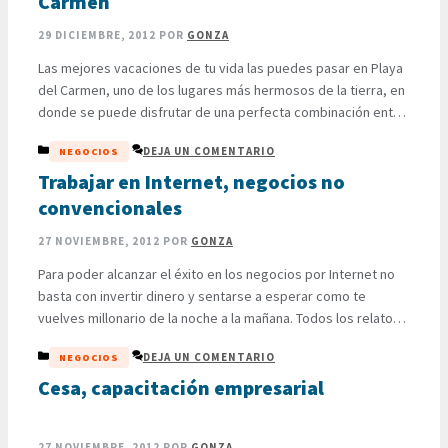
Carmen
29 DICIEMBRE, 2012
POR
GONZA
Las mejores vacaciones de tu vida las puedes pasar en Playa
del Carmen, uno de los lugares más hermosos de la tierra, en
donde se puede disfrutar de una perfecta combinación entre
urbanismo de primer mundo y paisajes naturales increíbles.
CATEGORÍAS
DEJA UN COMENTARIO
NEGOCIOS
Solía ser un lugar poblado con apenas 10.000 habitantes en su
mayoría pescadores locales, allá …
Trabajar en Internet, negocios no
LEER MÁS
convencionales
27 NOVIEMBRE, 2012
POR
GONZA
Para poder alcanzar el éxito en los negocios por Internet no
basta con invertir dinero y sentarse a esperar como te
vuelves millonario de la noche a la mañana. Todos los relatos
que has escuchado por ahí de personas que han podido
CATEGORÍAS
DEJA UN COMENTARIO
NEGOCIOS
lograr una estabilidad económica y transformar sus vidas son
ciertos. Alguno de ellos …
Cesa, capacitación empresarial
LEER MÁS
27 NOVIEMBRE, 2012
POR
GONZA