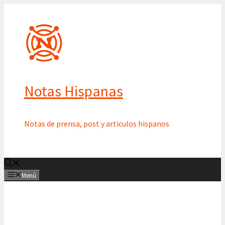
Saltar
al
contenido
Notas Hispanas
Notas de prensa, post y articulos hispanos
Menú