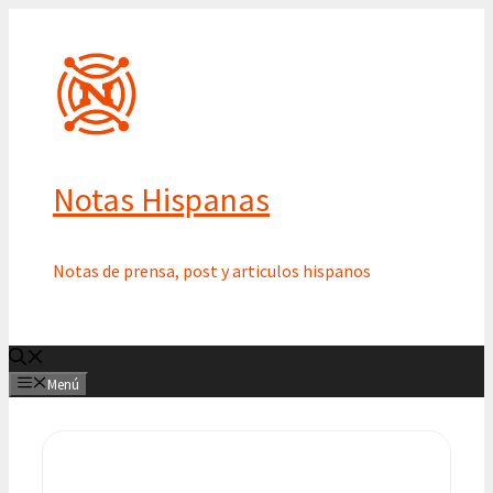
Saltar
al
contenido
Notas Hispanas
Notas de prensa, post y articulos hispanos
Menú