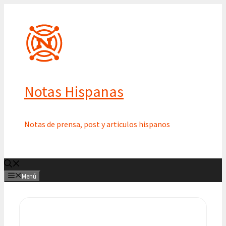
Saltar
al
contenido
Notas Hispanas
Notas de prensa, post y articulos hispanos
Menú