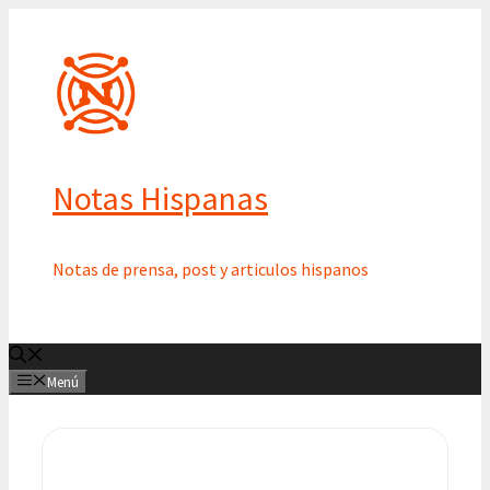
Saltar
al
contenido
Notas Hispanas
Notas de prensa, post y articulos hispanos
Menú