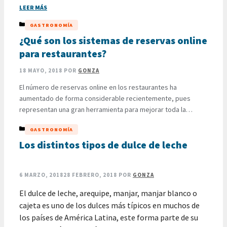
LEER MÁS
CATEGORÍAS
GASTRONOMÍA
¿Qué son los sistemas de reservas online
para restaurantes?
18 MAYO, 2018
POR
GONZA
El número de reservas online en los restaurantes ha
aumentado de forma considerable recientemente, pues
representan una gran herramienta para mejorar toda la
gestión de cualquiera de estos establecimientos y el servicio
CATEGORÍAS
GASTRONOMÍA
que brindan en general. Es decir, los sistemas de reservas
online para restaurantes fueron diseñados para agilizar y
Los distintos tipos de dulce de leche
hacer más simple el trabajo …
LEER MÁS
6 MARZO, 2018
28 FEBRERO, 2018
POR
GONZA
El dulce de leche, arequipe, manjar, manjar blanco o
cajeta es uno de los dulces más típicos en muchos de
los países de América Latina, este forma parte de su