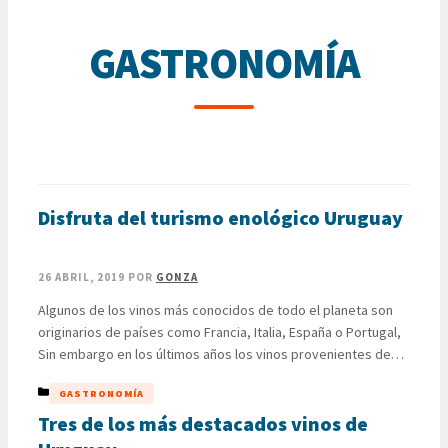
GASTRONOMÍA
Disfruta del turismo enológico Uruguay
26 ABRIL, 2019
POR
GONZA
Algunos de los vinos más conocidos de todo el planeta son
originarios de países como Francia, Italia, España o Portugal,
Sin embargo en los últimos años los vinos provenientes de
América latina se han convertido en productos ampliamente
CATEGORÍAS
GASTRONOMÍA
reconocidos en todo el mundo, lo que ha convertido a esta
Región en un destino ideal para …
Tres de los más destacados vinos de
LEER MÁS