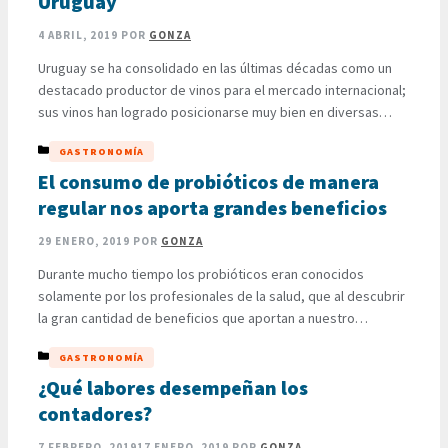
Uruguay
4 ABRIL, 2019
POR
GONZA
Uruguay se ha consolidado en las últimas décadas como un
destacado productor de vinos para el mercado internacional;
sus vinos han logrado posicionarse muy bien en diversas
latitudes, lo que da reconocimiento y prestigio a una añeja
CATEGORÍAS
GASTRONOMÍA
tradición que ha sido heredada de generación en generación
y que constituye la base de la cultura del …
El consumo de probióticos de manera
LEER MÁS
regular nos aporta grandes beneficios
29 ENERO, 2019
POR
GONZA
Durante mucho tiempo los probióticos eran conocidos
solamente por los profesionales de la salud, que al descubrir
la gran cantidad de beneficios que aportan a nuestro
organismo fueron favoreciendo su consumo al indicar en las
CATEGORÍAS
GASTRONOMÍA
dietas productos naturales que los contienen en importantes
proporciones, pronto reconocidos laboratorios crearon
¿Qué labores desempeñan los
suplementos alimenticios que contienen altas
contadores?
concentraciones de …
LEER MÁS
7 FEBRERO, 2019
17 ENERO, 2019
POR
GONZA