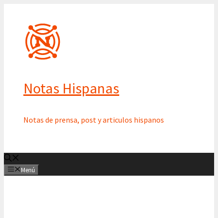
Saltar
al
contenido
Notas Hispanas
Notas de prensa, post y articulos hispanos
Menú