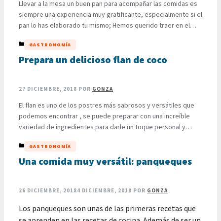
Llevar a la mesa un buen pan para acompañar las comidas es
siempre una experiencia muy gratificante, especialmente si el
pan lo has elaborado tu mismo; Hemos querido traer en el
presente post una receta para preparar pan casero con
CATEGORÍAS
GASTRONOMÍA
harina todo uso. Al prepararlo se obtendrá una deliciosa
hogaza con poco amasado y levado, …
Prepara un delicioso flan de coco
LEER MÁS
27 DICIEMBRE, 2018
POR
GONZA
El flan es uno de los postres más sabrosos y versátiles que
podemos encontrar , se puede preparar con una increíble
variedad de ingredientes para darle un toque personal y
único, en este post hemos querido dejarte una receta para
CATEGORÍAS
GASTRONOMÍA
preparar un delicioso flan de coco con el que podrás
sorprender a tua familia a …
Una comida muy versátil: panqueques
LEER MÁS
26 DICIEMBRE, 2018
4 DICIEMBRE, 2018
POR
GONZA
Los panqueques son unas de las primeras recetas que
se aprenden en las recetas de cocina. Además de ser un