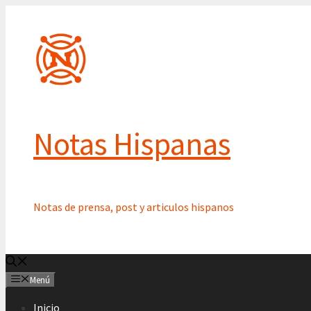
Saltar
al
contenido
Notas Hispanas
Notas de prensa, post y articulos hispanos
Menú
Inicio