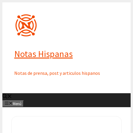
Saltar
al
contenido
Notas Hispanas
Notas de prensa, post y articulos hispanos
Menú