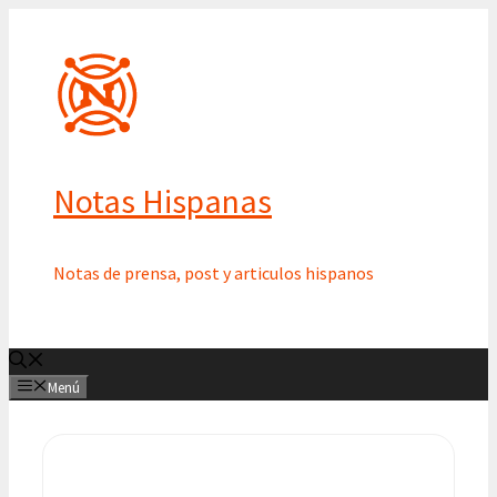
Saltar
al
contenido
Notas Hispanas
Notas de prensa, post y articulos hispanos
Menú