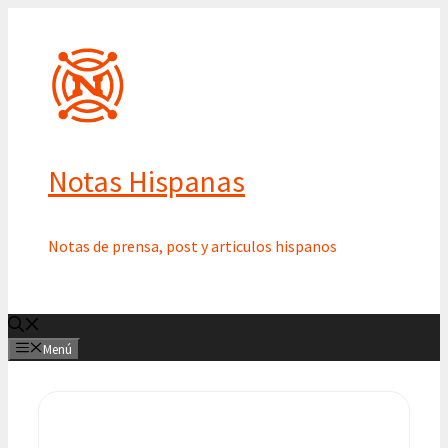
Saltar
al
contenido
Notas Hispanas
Notas de prensa, post y articulos hispanos
Menú