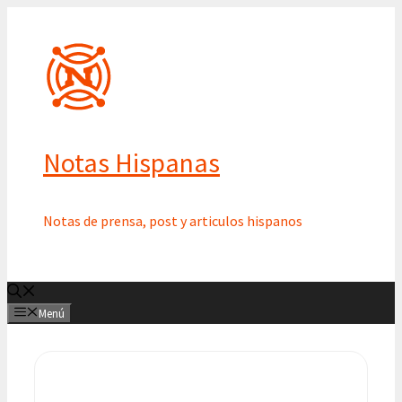
Saltar
al
contenido
Notas Hispanas
Notas de prensa, post y articulos hispanos
Menú