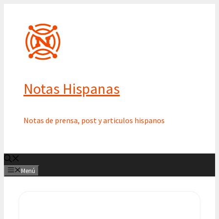
Saltar
al
contenido
Notas Hispanas
Notas de prensa, post y articulos hispanos
Menú