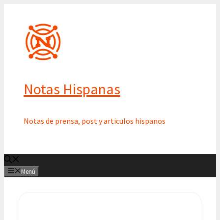
Saltar
al
contenido
Notas Hispanas
Notas de prensa, post y articulos hispanos
Menú