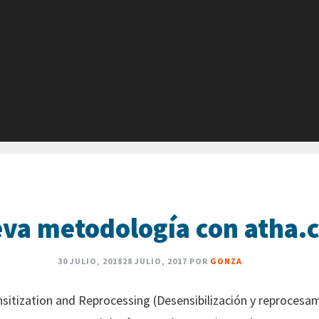
va metodología con atha.
30 JULIO, 2018
28 JULIO, 2017
POR
GONZA
tization and Reprocessing (Desensibilización y reprocesa