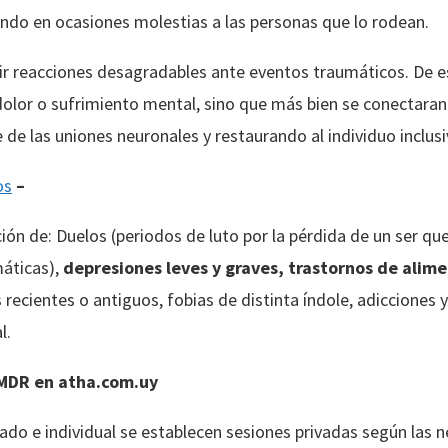
ando en ocasiones molestias a las personas que lo rodean.
r reacciones desagradables ante eventos traumáticos. De 
lor o sufrimiento mental, sino que más bien se conectaran 
 de las uniones neuronales y restaurando al individuo inclusi
os
–
ción de: Duelos (periodos de luto por la pérdida de un ser q
áticas),
depresiones leves y graves, trastornos de alim
recientes o antiguos, fobias de distinta índole, adicciones 
l.
MDR en atha.com.uy
ado e individual se establecen sesiones privadas según las n