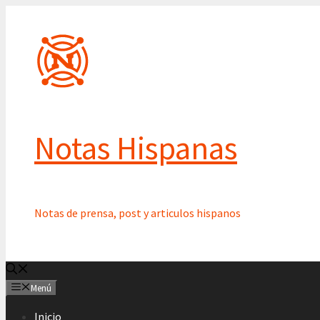
Saltar
al
contenido
Notas Hispanas
Notas de prensa, post y articulos hispanos
Menú
Inicio