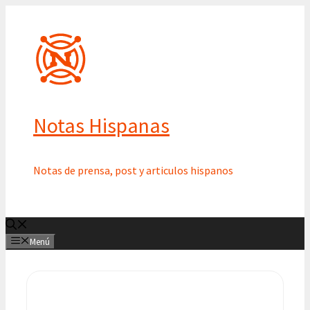
Saltar
al
contenido
Notas Hispanas
Notas de prensa, post y articulos hispanos
Menú