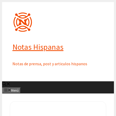
Saltar
al
contenido
Notas Hispanas
Notas de prensa, post y articulos hispanos
Menú