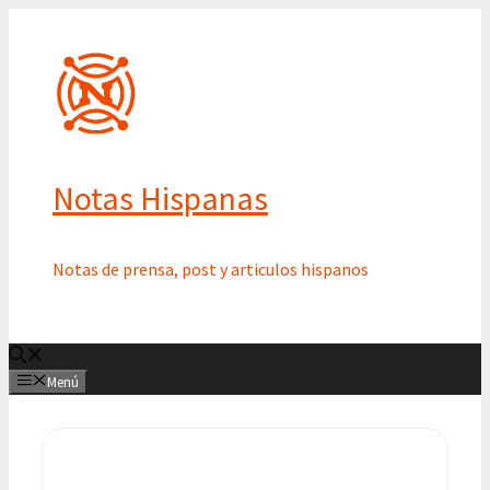
Saltar
al
contenido
Notas Hispanas
Notas de prensa, post y articulos hispanos
Menú