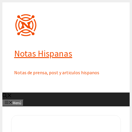
Saltar
al
contenido
Notas Hispanas
Notas de prensa, post y articulos hispanos
Menú