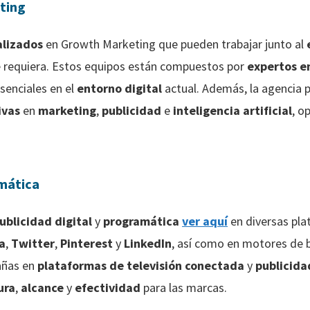
ting
alizados
en Growth Marketing que pueden trabajar junto al
e requiera. Estos equipos están compuestos por
expertos e
esenciales en el
entorno digital
actual. Además, la agencia 
ivas
en
marketing
,
publicidad
e
inteligencia artificial
, o
amática
ublicidad digital
y
programática
ver aquí
en diversas pla
a
,
Twitter
,
Pinterest
y
LinkedIn
, así como en motores d
añas en
plataformas de televisión conectada
y
publicidad
ura
,
alcance
y
efectividad
para las marcas.