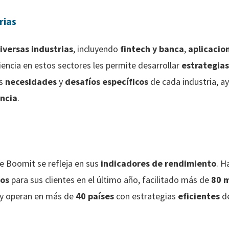
rias
iversas industrias
, incluyendo
fintech y banca
,
aplicacio
riencia en estos sectores les permite desarrollar
estrategia
as
necesidades
y
desafíos específicos
de cada industria, a
ncia
.
de Boomit se refleja en sus
indicadores de rendimiento
. 
dos
para sus clientes en el último año, facilitado más de
80 m
 y operan en más de
40 países
con estrategias
eficientes
de