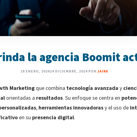
rinda la agencia Boomit a
28 ENERO, 2026
24 DICIEMBRE, 2024
POR
JAIRA
wth Marketing
que combina
tecnología avanzada
y
cienc
al
orientadas a
resultados
. Su enfoque se centra en
potenc
personalizadas
,
herramientas innovadoras
y el uso de
int
ficativo
en su
presencia digital
.