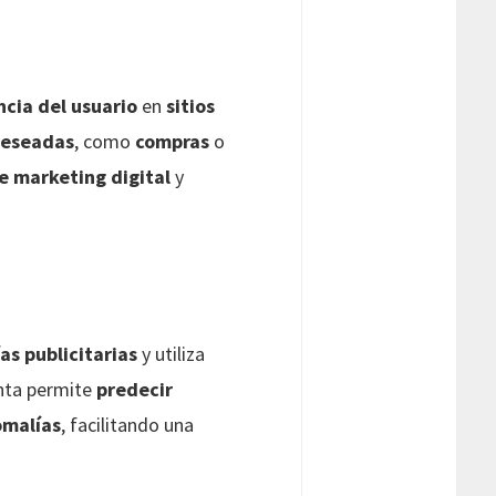
ncia del usuario
en
sitios
deseadas
, como
compras
o
e marketing digital
y
as publicitarias
y utiliza
nta permite
predecir
omalías
, facilitando una