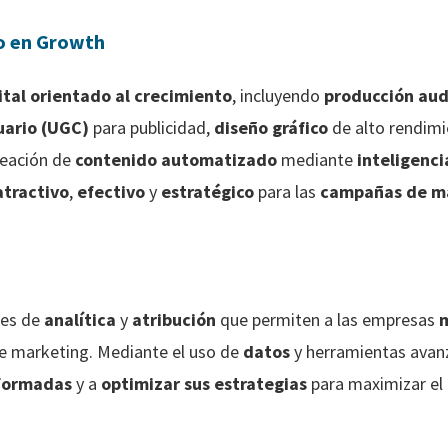
o en Growth
ital orientado al crecimiento
, incluyendo
producción aud
uario (UGC)
para publicidad,
diseño gráfico
de alto rendim
reación de
contenido automatizado
mediante
inteligencia
atractivo
,
efectivo
y
estratégico
para las
campañas de m
nes de
analítica
y
atribución
que permiten a las empresas
e marketing. Mediante el uso de
datos
y herramientas avan
nformadas
y a
optimizar sus estrategias
para maximizar el