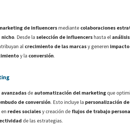
marketing de influencers
mediante
colaboraciones estra
a
nicho
. Desde la
selección de influencers
hasta el
análisi
ntribuyan al
crecimiento de las marcas
y generen
impacto 
cimiento
y la
conversión
.
ting
s avanzadas
de
automatización del marketing
que optimi
embudo de conversión
. Esto incluye la
personalización de
en
redes sociales
y creación de
flujos de trabajo person
ectividad
de las estrategias.