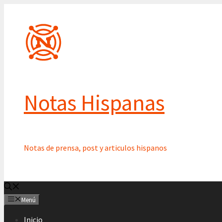
Saltar
al
contenido
Notas Hispanas
Notas de prensa, post y articulos hispanos
Menú
Inicio