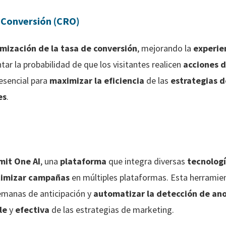
e Conversión (CRO)
mización de la tasa de conversión
, mejorando la
experie
ar la probabilidad de que los visitantes realicen
acciones 
 esencial para
maximizar la eficiencia
de las
estrategias d
es
.
mit One AI
, una
plataforma
que integra diversas
tecnologí
timizar campañas
en múltiples plataformas. Esta herramie
manas de anticipación y
automatizar la detección de an
le
y
efectiva
de las estrategias de marketing.