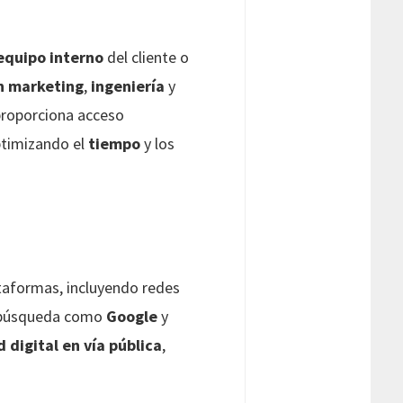
equipo interno
del cliente o
n marketing
,
ingeniería
y
proporciona acceso
ptimizando el
tiempo
y los
taformas, incluyendo redes
e búsqueda como
Google
y
 digital en vía pública
,