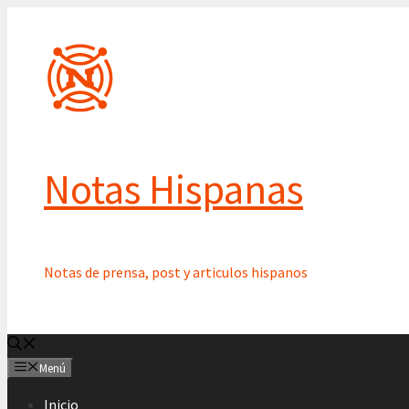
Saltar
al
contenido
Notas Hispanas
Notas de prensa, post y articulos hispanos
Menú
Inicio