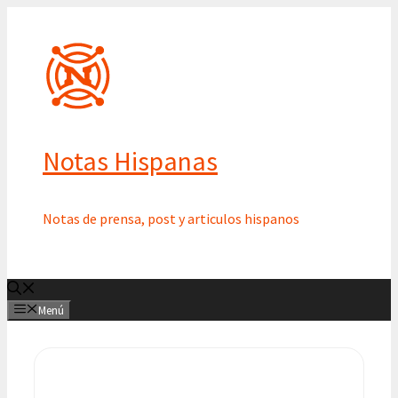
Saltar
al
contenido
Notas Hispanas
Notas de prensa, post y articulos hispanos
Menú