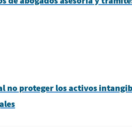
os de abogados asesoría y trámite
 no proteger los activos intangib
ales