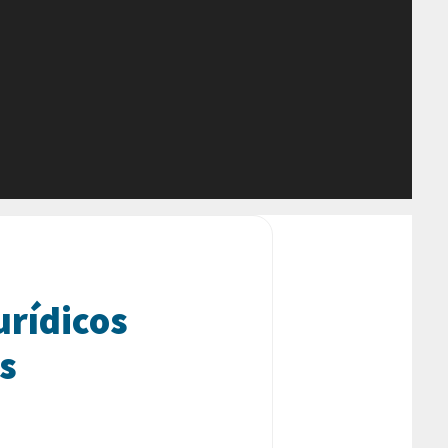
urídicos
s