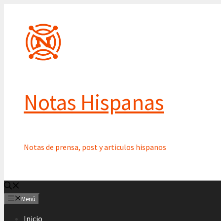
Saltar
al
contenido
Notas Hispanas
Notas de prensa, post y articulos hispanos
Menú
Inicio