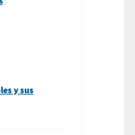
s
les y sus