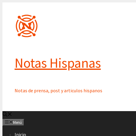
Saltar
al
contenido
Notas Hispanas
Notas de prensa, post y articulos hispanos
Menú
Inicio