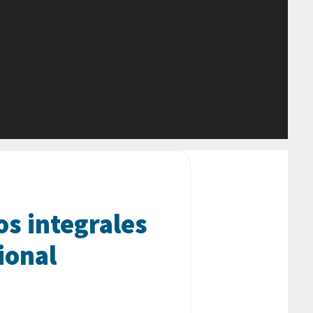
os integrales
ional