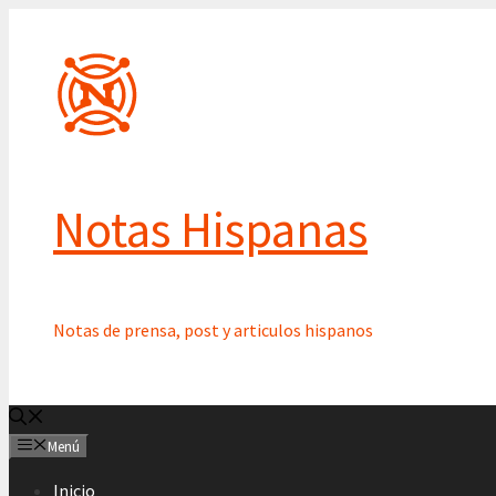
Saltar
al
contenido
Notas Hispanas
Notas de prensa, post y articulos hispanos
Menú
Inicio