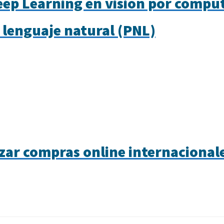
eep Learning en visión por compu
 lenguaje natural (PNL)
zar compras online internacional