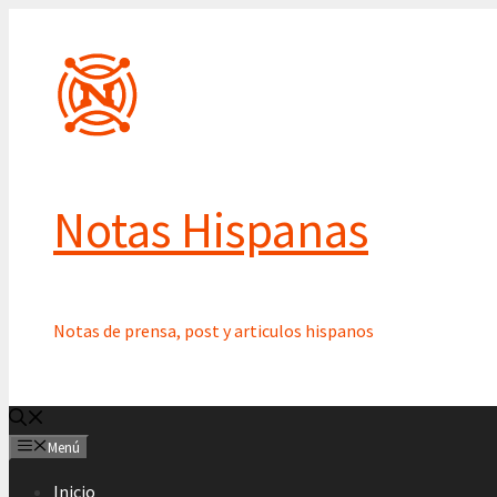
Saltar
al
contenido
Notas Hispanas
Notas de prensa, post y articulos hispanos
Menú
Inicio