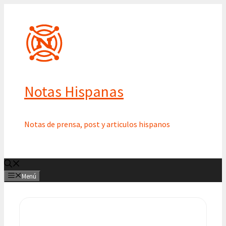
Saltar
al
contenido
Notas Hispanas
Notas de prensa, post y articulos hispanos
Menú