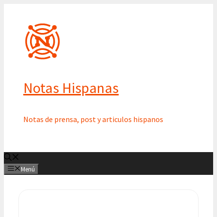
Saltar
al
contenido
Notas Hispanas
Notas de prensa, post y articulos hispanos
Menú