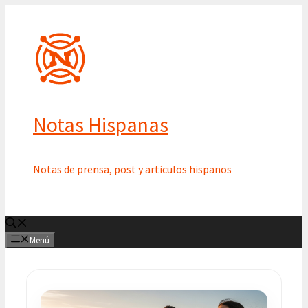
Saltar
al
contenido
Notas Hispanas
Notas de prensa, post y articulos hispanos
Menú