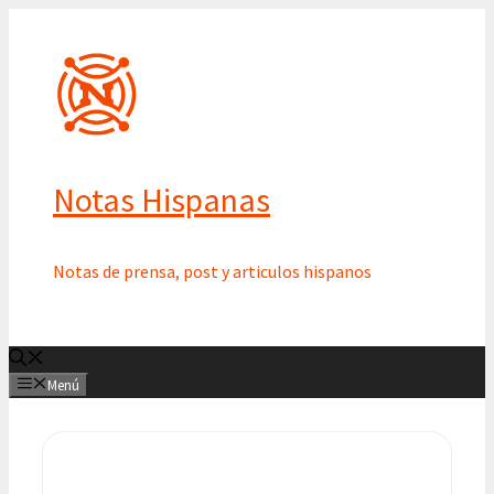
Saltar
al
contenido
Notas Hispanas
Notas de prensa, post y articulos hispanos
Menú