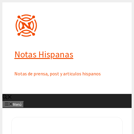
Saltar
al
contenido
Notas Hispanas
Notas de prensa, post y articulos hispanos
Menú