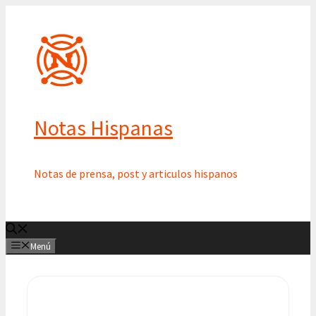
Saltar
al
contenido
Notas Hispanas
Notas de prensa, post y articulos hispanos
Menú