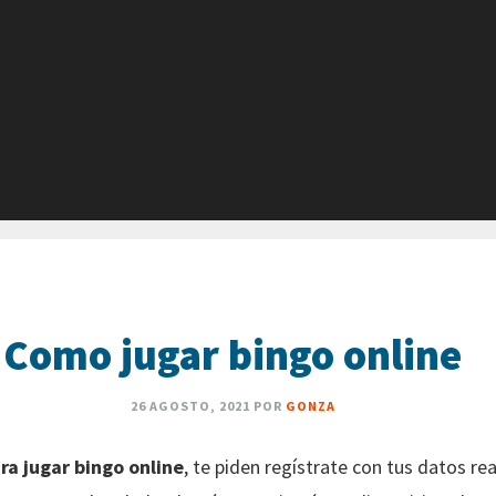
Como jugar bingo online
26 AGOSTO, 2021
POR
GONZA
a jugar bingo online
, te piden regístrate con tus datos re