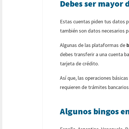
Debes ser mayor 
Estas cuentas piden tus datos per
también son datos necesarios p
Algunas de las plataformas de
b
debes transferir a una cuenta ba
tarjeta de crédito.
Así que, las operaciones básica
requieren de trámites bancarios
Algunos bingos en