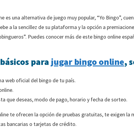
ine es una alternativa de juego muy popular, “Yo Bingo”, cue
ebe a la sencillez de su plataforma y la opción a premiacion
obingueros”. Puedes conocer más de este bingo online españ
 básicos para
jugar bingo online
, 
a web oficial del bingo de tu país.
online.
sta que deseas, modo de pago, horario y fecha de sorteo.
ine te ofrecen la opción de pruebas gratuitas, te exigen la
 bancarias o tarjetas de crédito.