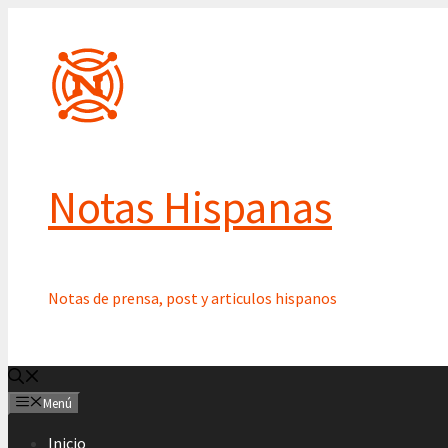
Saltar
al
contenido
Notas Hispanas
Notas de prensa, post y articulos hispanos
Menú
Inicio