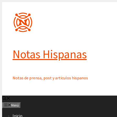
Saltar
al
contenido
Notas Hispanas
Notas de prensa, post y articulos hispanos
Menú
Inicio