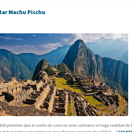
itar Machu Picchu
26 permiten que el sueño de conocer este santuario se haga realidad de fo
, es más práctico con empresas que ofrecen servicios de calidad …
LEER MÁ