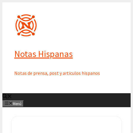
Saltar
al
contenido
Notas Hispanas
Notas de prensa, post y articulos hispanos
Menú